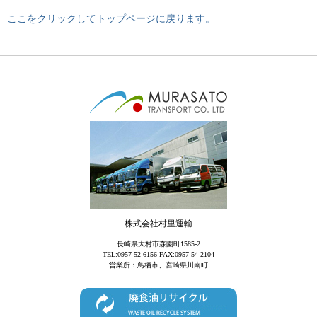
少数のグループから団体様まで、社内旅行、研修旅行などもお問合せください
ここをクリックしてトップページに戻ります。
お引越し
ハトのマークでおなじみ親切・丁寧・安心で奉仕する「ひっこし専門」大村・
諫早センター
トランクルーム
コーヒーメーカ、カラオケ、ビデオ、テレビ完備ニーズに合わせた4タイプ
株式会社村里運輸
長崎県大村市森園町1585-2
TEL:0957-52-6156 FAX:0957-54-2104
営業所：鳥栖市、宮崎県川南町