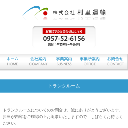
物流サービス
トランクルーム
お客様のビジネスチャンスを広げる、梱包・配送・在庫管理・販売等、総合物
流サービス
廃食油リサイクル
トランクルームについてのお問合せ、誠にありがとうございます。
廃棄食用油をバイオディーゼル燃料に精製し車両の燃料として再利用するプロ
ジェクト
担当が内容をご確認の上お返事いたしますので、しばらくお待ちく
ださい。
貸切バス