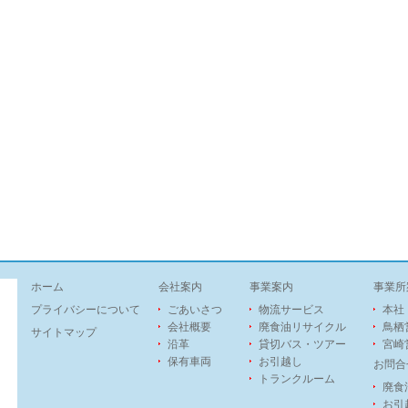
ホーム
会社案内
事業案内
事業所
プライバシーについて
ごあいさつ
物流サービス
本社
会社概要
廃食油リサイクル
鳥栖
サイトマップ
沿革
貸切バス・ツアー
宮崎
保有車両
お引越し
お問合
トランクルーム
廃食
お引