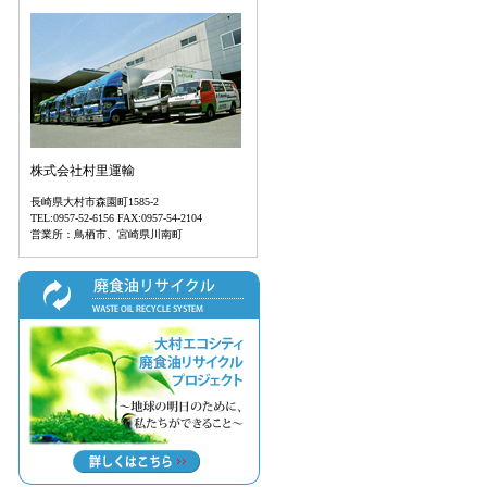
する
・諫
オ
備ニ
プ
株式会社村里運輸
長崎県大村市森園町1585-2
TEL:0957-52-6156 FAX:0957-54-2104
営業所：鳥栖市、宮崎県川南町