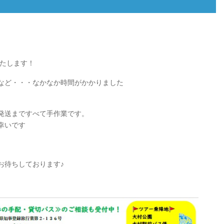
を広げる、梱包・配送・在
切・丁寧・安心で奉仕
庫管理・販売等、総合物流
「ひっこし専門」大村
サービス
早センター
廃食油リサイクル
トランクルーム
廃棄食用油をバイオディー
コーヒーメーカ、カラ
ゼル燃料に精製し車両の燃
ケ、ビデオ、テレビ完
いたします！
料として再利用するプロジ
ーズに合わせた4タイ
ェクト
など・・・なかなか時間がかかりました
貸切バス
少数のグループから団体様
発送まですべて手作業です。
まで、社内旅行、研修旅行
などもお問合せください
幸いです
お待ちしております♪