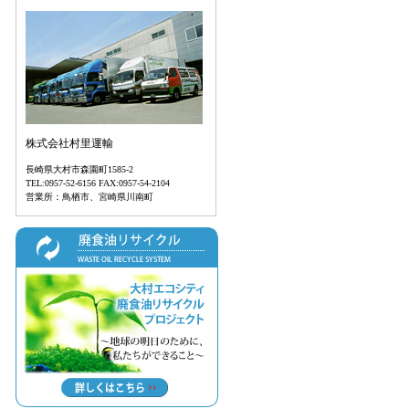
する
・諫
オ
備ニ
プ
株式会社村里運輸
長崎県大村市森園町1585-2
TEL:0957-52-6156 FAX:0957-54-2104
営業所：鳥栖市、宮崎県川南町