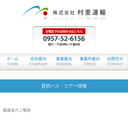
物流サービス
貸切バス・ツアー情報
お客様のビジネスチャンスを広げる、梱包・配送・在庫管理・販売等、総合物
流サービス
廃食油リサイクル
義援金のご報告
廃棄食用油をバイオディーゼル燃料に精製し車両の燃料として再利用するプロ
ジェクト
貸切バス