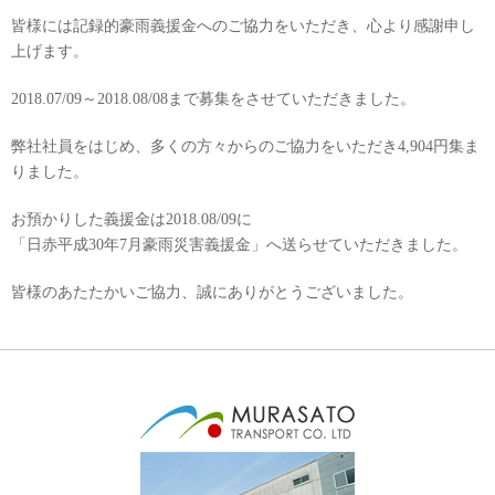
少数のグループから団体様まで、社内旅行、研修旅行などもお問合せください
皆様には記録的豪雨義援金へのご協力をいただき、心より感謝申し
上げます。
お引越し
ハトのマークでおなじみ親切・丁寧・安心で奉仕する「ひっこし専門」大村・
2018.07/09～2018.08/08まで募集をさせていただきました。
諫早センター
弊社社員をはじめ、多くの方々からのご協力をいただき4,904円集ま
トランクルーム
りました。
コーヒーメーカ、カラオケ、ビデオ、テレビ完備ニーズに合わせた4タイプ
お預かりした義援金は2018.08/09に
「日赤平成30年7月豪雨災害義援金」へ送らせていただきました。
皆様のあたたかいご協力、誠にありがとうございました。